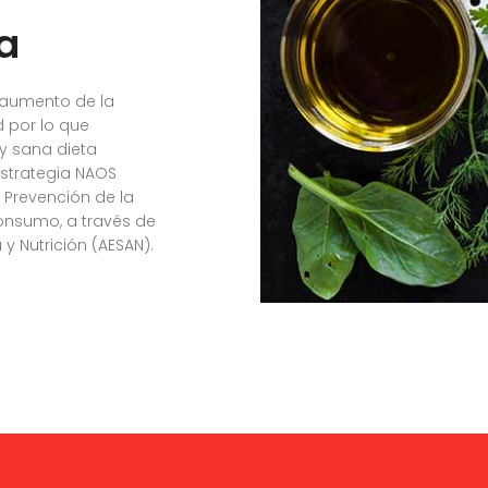
a
 aumento de la
d por lo que
 y sana dieta
strategia NAOS
y Prevención de la
Consumo, a través de
y Nutrición (AESAN).