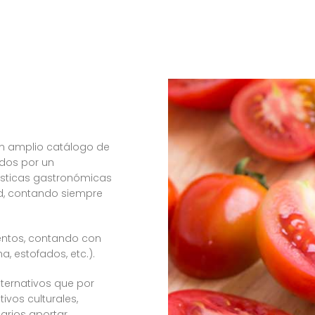
 amplio catálogo de
ados por un
rísticas gastronómicas
ad, contando siempre
entos, contando con
a, estofados, etc.).
lternativos que por
tivos culturales,
rios aportar,