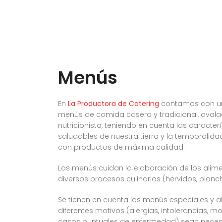
Menús
En
La Productora de Catering
contamos con un
menús de comida casera y tradicional, aval
nutricionista, teniendo en cuenta las caracte
saludables de nuestra tierra y la temporalid
con productos de máxima calidad.
Los menús cuidan la elaboración de los alim
diversos procesos culinarios (hervidos, planch
Se tienen en cuenta los menús especiales y a
diferentes motivos (alergias, intolerancias, mo
casos puntuales de enfermedad) sean necesa